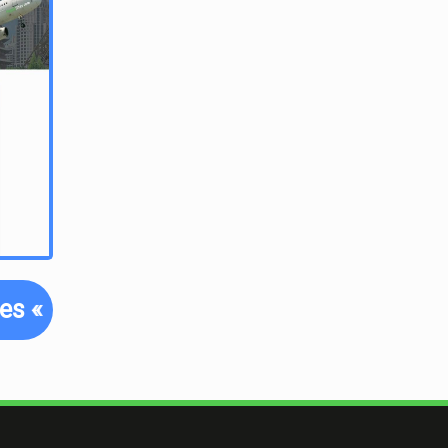
tes
«