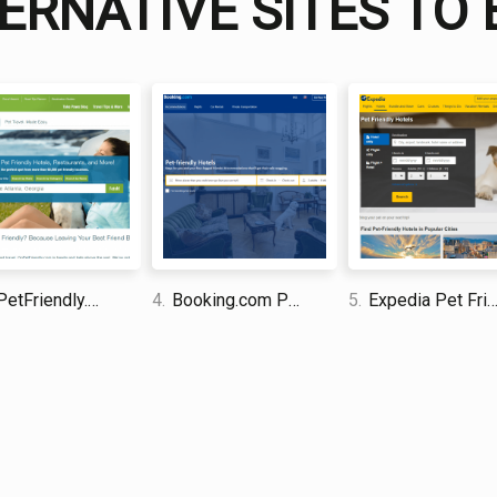
ERNATIVE SITES TO
Sin embargo, aunque ofrece muchos consejos y s
de comparar y reservar precios de hoteles, Brin
clic en un hotel y leer la descripción y las opinio
reserva, en lugar de ofrecer una comparación lado
siempre se garantiza el mejor precio disponible.
David Jones
I am a professional travel writer
am sharing my firsthand knowle
time abroad.
tFriendly.com
4.
Booking.com Pet Friendly Hotels
5.
Expedia Pet Friendly Hotels