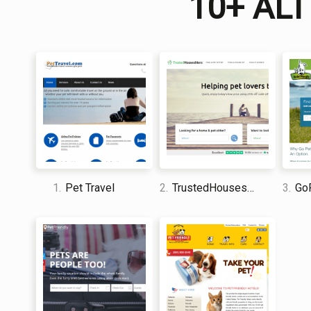
10+ ALT
1.
Pet Travel
2.
TrustedHousesitters.com
3.
GoPe