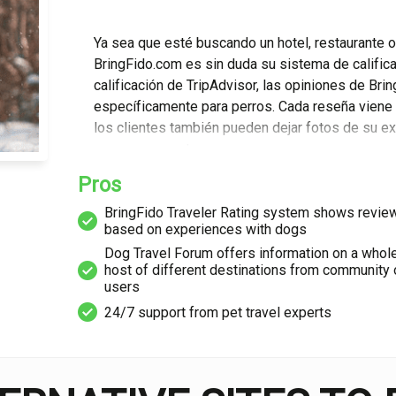
Ya sea que esté buscando un hotel, restaurante o 
BringFido.com es sin duda su sistema de califica
calificación de TripAdvisor, las opiniones de Bri
específicamente para perros. Cada reseña viene
los clientes también pueden dejar fotos de su expe
con una mascota.
Pros
Otra gran característica que descubrí al usar Brin
BringFido Traveler Rating system shows revie
usuarios pueden publicar temas y hacer pregunta
based on experiences with dogs
para decidir dónde alojarse o preguntar sobre act
Dog Travel Forum offers information on a whol
animales. Los temas se pueden buscar fácilmente
host of different destinations from community 
obtener información de otros dueños de perros c
users
24/7 support from pet travel experts
El sitio web también ofrece soporte las 24 horas
expertos en viajes con mascotas, quienes puede
teléfono hasta la mensajería en línea instantánea.