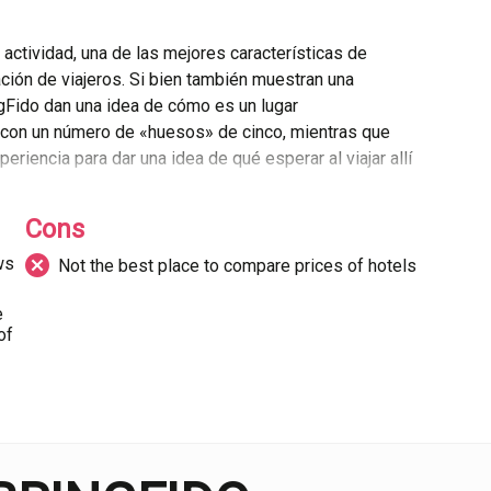
actividad, una de las mejores características de
ción de viajeros. Si bien también muestran una
ngFido dan una idea de cómo es un lugar
 con un número de «huesos» de cinco, mientras que
riencia para dar una idea de qué esperar al viajar allí
Cons
gFido es el Foro de Viajes para Perros. Aquí, los
ws
Not the best place to compare prices of hotels
s sobre todo lo relacionado con los perros, ya sea
itudes en países específicos hacia viajar con
e
 por destino y proporcionan un recurso valioso para
of
on deseos de viajar.
 del día, los 7 días de la semana, desde su equipo de
n ser contactados de varias maneras, desde el