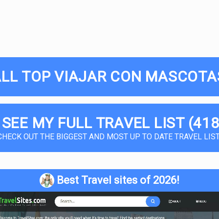
ALL TOP VIAJAR CON MASCOTAS
 SEE MY FULL TRAVEL LIST (418
CHECK OUT THE BIGGEST AND MOST UP TO DATE TRAVEL LIST
Best Travel sites of 2026!