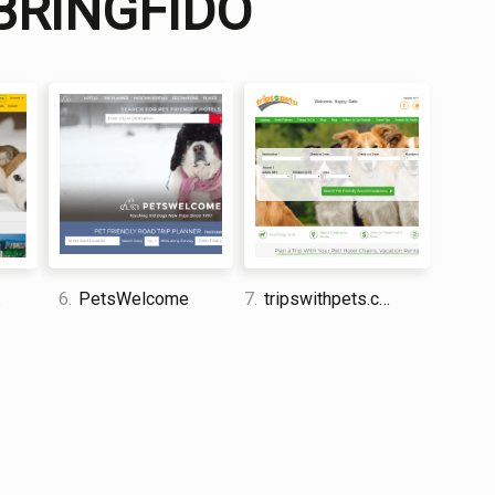
 BRINGFIDO
ugerencias sobre dónde ir con su perro, en términos
gFido no sería mi primera opción. Después de hacer
nes, se lo dirigirá a Booking.com para completar la
 a lado de diferentes precios. Esto significa que no
 and travel enthusiast who traveled the world twice, so I
dge about everything related to travel and spending
6.
PetsWelcome
7.
tripswithpets.com