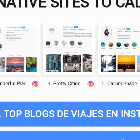
NATIVE SITES TO C
I am a professional travel writer
am sharing my firsthand knowle
time abroad.
derful Places
4.
Pretty Cities
5.
Callum Snape
L TOP BLOGS DE VIAJES EN INS