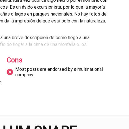
cuenta. Rara vez publica algo hecho por el hombre, con
cos. Es un ávido excursionista, por lo que la mayoría
añas o lagos en parques nacionales. No hay fotos de
n da la impresión de que está solo con la naturaleza.
ca una breve descripción de cómo llegó a una
fío de llegar a la cima de una montaña o los
rciona un trasfondo a cada foto y da a los
velando un secreto. Dicho esto, algunos posts
Cons
imagen misma cuente la historia.
Most posts are endorsed by a multinational
company
uede publicar una amplia gama de fotos originales se
n
conectado. Eso significa que la gran mayoría contiene
ión o en la ubicación. Aunque esto no distrae de la
e menos auténtica a la experiencia en su totalidad
licitaria de una empresa multinacional.