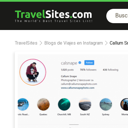
TravelSites
Blogs de Viajes en Instagram
Callum S