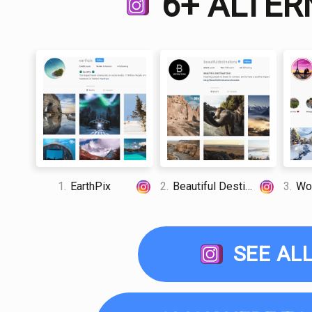
6+ ALTER
1.
EarthPix
2.
Beautiful Destination
3.
Won
SEE AL