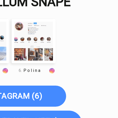
ALLUM SNAPE
 and travel enthusiast who traveled the world twice, so I
dge about everything related to travel and spending
6.
P o l i n a
TAGRAM (6)