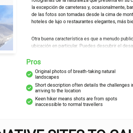
fotografías de la naturaleza que presenta en su 
la excepción de carreteras y, ocasionalmente, bar
de las fotos son tomadas desde la cima de mont
hoteles de lujo o restaurantes elegantes, más bie
Otra buena característica es que a menudo publi
ubicación en particular. Puedes descubrir el desa
problemas inesperados en el camino, lo que propo
espectadores la sensación de que se les está re
Pros
presentan solo algunas palabras, dejando que la 
Original photos of breath-taking natural
landscapes
No obstante, la razón por la cual Callum Snape p
Short description often details the challenges i
arriving to the location
debe a las asociaciones pagadas a las que está 
alguna forma de publicidad, ya sea en la descripc
Keen hiker means shots are from spots
inaccessible to normal travellers
imagen en sí misma, da una sensación ligerament
cuando sabes que forma parte de una campaña pub
David Jones