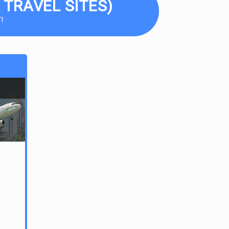
 TRAVEL SITES)
!