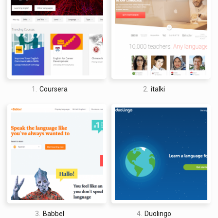
mismo tiempo.
Un problema con la aplicación que encontré mientras la usaba
es que drena rápidamente la batería y requiere una buena
conexión a internet para intercambiar mensajes de texto
simples. Esto dificulta su uso cuando se está en movimiento,
lo que significa que no puedes practicar tus habilidades
lingüísticas a través de la aplicación en lugares como el metro
1.
Coursera
2.
italki
o en un vuelo.
David Jones
I am a professional travel writer and travel enthusiast who
3.
Babbel
4.
Duolingo