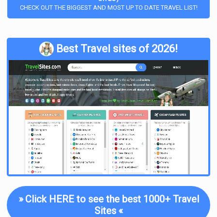
CHECK OUT THE BIGGEST AND MOST UP TO DATE TRAVEL LIST!
Best Travel sites of 2026!
»
Click HERE to see the best 1000+ Travel
Sites
«