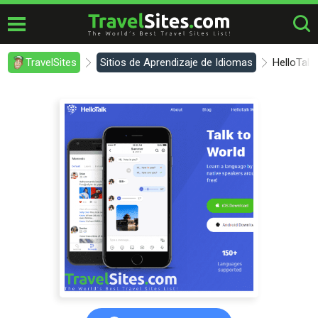
TravelSites
Sitios de Aprendizaje de Idiomas
HelloTalk