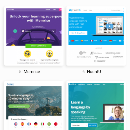
traveled the world twice, so I am sharing my firsthand
knowledge about everything related to travel and spending
time abroad.
5.
Memrise
6.
FluentU