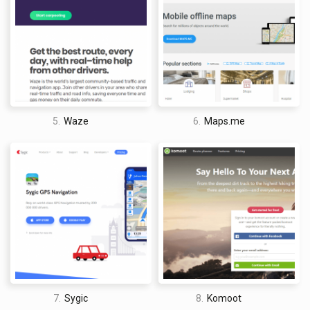
5.
Waze
6.
Maps.me
7.
Sygic
8.
Komoot