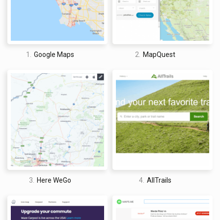
Un problema que encontré al usar HERE WeGo fue la cantidad
de espacio de almacenamiento que ocupan los mapas en su
teléfono. Aunque puede descargar países por región para
reducir este problema, solo el Reino Unido ocupa 600mb de
1.
Google Maps
2.
MapQuest
datos.
David Jones
I am a professional travel writer and travel enthusiast who
3.
Here WeGo
4.
AllTrails
traveled the world twice, so I am sharing my firsthand
knowledge about everything related to travel and spending
time abroad.