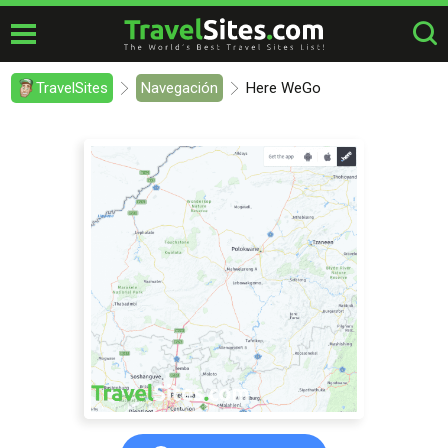
TravelSites
Navegación
Here WeGo