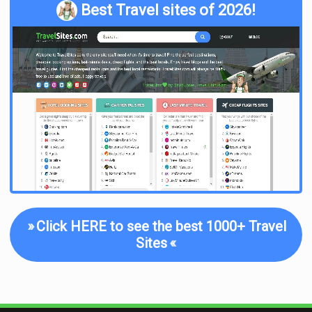
Best Travel sites of 2026!
»
Click HERE to see the best 1000+ Travel
Sites
«