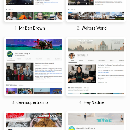
ordenar al visitar ese destino en particular.
Sin embargo, dicho esto, los videos podrían mejorarse si
incluyeran el precio del plato y tal vez un sistema de
1.
Mr Ben Brown
2.
Wolters World
calificación que lo acompañe. En «The Food Ranger», él
califica cada plato del uno al diez, algo que podría ser una
buena inclusión en el canal de YouTube de Samuel y Audrey.
David Jones
3.
devinsupertramp
4.
Hey Nadine
I am a professional travel writer and travel enthusiast who
traveled the world twice, so I am sharing my firsthand
knowledge about everything related to travel and spending
time abroad.