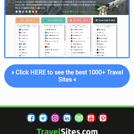
I am a professional travel writer and travel enthusiast who
traveled the world twice, so I am sharing my firsthand
knowledge about everything related to travel and spending
time abroad.
»
Click HERE to see the best 1000+ Travel
Sites
«