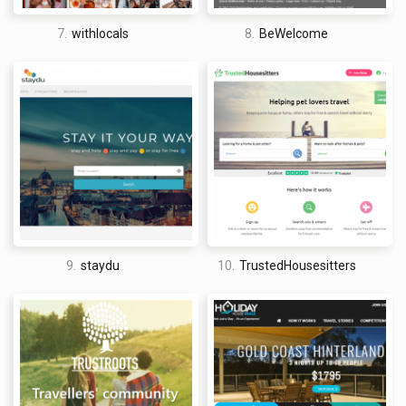
7.
withlocals
8.
BeWelcome
9.
staydu
10.
TrustedHousesitters