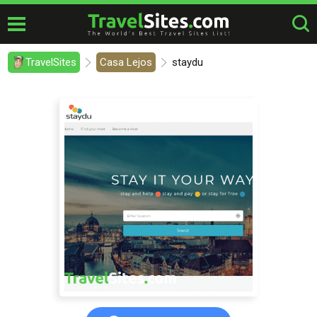
TravelSites
Casa Lejos
staydu