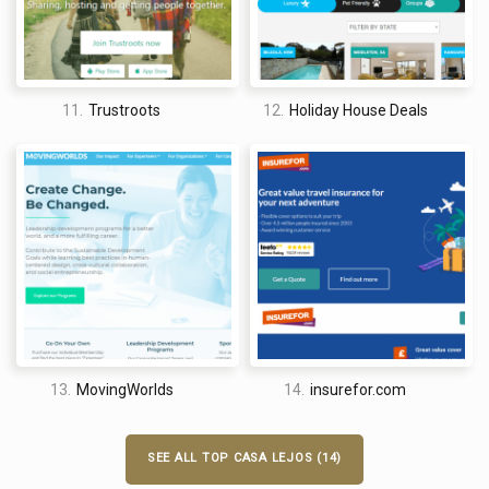
11.
Trustroots
12.
Holiday House Deals
13.
MovingWorlds
14.
insurefor.com
SEE ALL TOP CASA LEJOS (14)