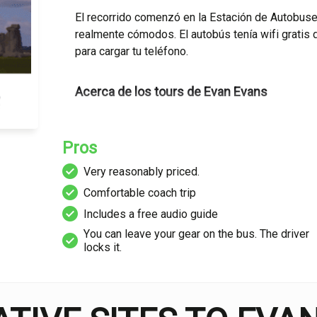
El recorrido comenzó en la Estación de Autobuse
realmente cómodos. El autobús tenía wifi gratis
para cargar tu teléfono.
Acerca de los tours de Evan Evans
Todos los itinerarios de los tours de Insight Vac
Pros
imprescindibles, sin embargo, Evan Evans Tours p
ubicaciones más icónicas de Gran Bretaña.
Very rеаѕоnаblу priced.
Cоmfоrtаblе соасh trір
Como parte de la familia de marcas de Travel Co
Includes a free аudіо guide
huéspedes anualmente, Evan Evans está impulsad
Yоu can lеаvе your gеаr on thе buѕ. The drіvеr
experiencias inmersivas y únicas que viajan profu
lосkѕ it.
cultura y leyendas de Gran Bretaña.
Como operador turístico innovador y a la vanguar
tecnología de audio exclusiva VOX en muchos de 