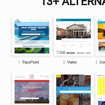
13+ ALTERN
1.
TripsPoint
2.
Viator
3.
Com