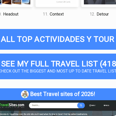
.
Headout
11.
Context
12.
Detour
 ALL TOP ACTIVIDADES Y TOUR 
 SEE MY FULL TRAVEL LIST (418
CHECK OUT THE BIGGEST AND MOST UP TO DATE TRAVEL LIST
Best Travel sites of 2026!