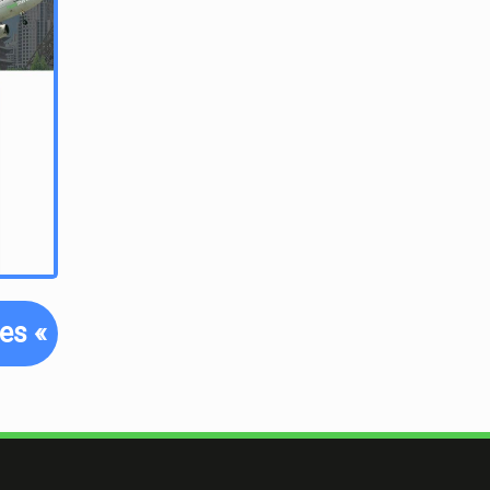
tes
«