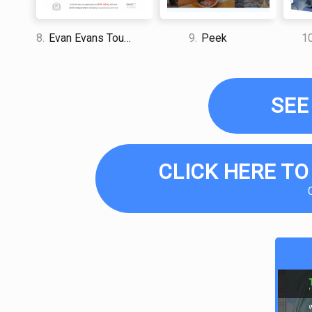
8.
Evan Evans Tours
9.
Peek
10
SEE
CLICK HERE TO