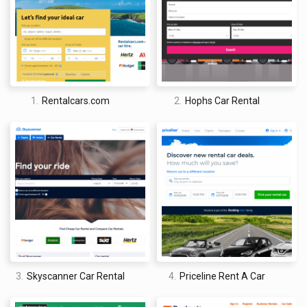
que sea mucho más difícil beneficiarse que otros programas
de recompensas de alquiler de automóviles en línea.
Dicho esto, su sección de ofertas incluye una amplia variedad
de promociones diferentes, incluido «Ahorrar y Donar», en el
que se da un porcentaje de la reserva a una organización
1.
Rentalcars.com
2.
Hophs Car Rental
benéfica en particular. Al igual que Hertz, también puede
comprar autos de alquiler certificados con una garantía de 12
meses y diversas coberturas como costos de desglose y
remolque. Esto hace que Avis no solo sea un buen lugar para
alquilar un automóvil, sino también una opción viable para
comprar uno.
3.
Skyscanner Car Rental
4.
Priceline Rent A Car