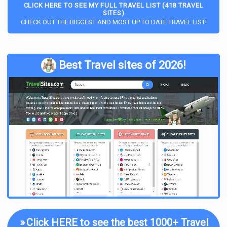
CLICK HERE TO SEE MY FULL TRAVEL LIST (418 TRAVEL
SITES)
CHECK OUT THE BIGGEST AND MOST UP TO DATE TRAVEL LIST!
Best Travel sites of 2026!
»
Click HERE to see the best 1000+ Travel