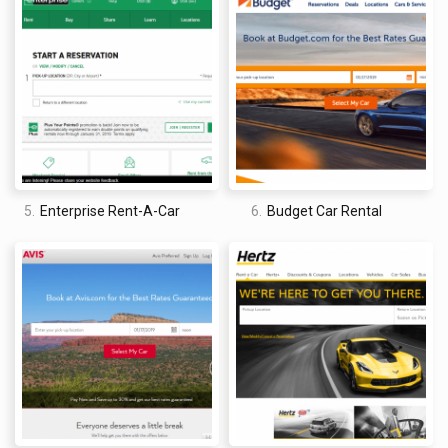
David Jones
I am a professional travel writer and travel enthusiast who
traveled the world twice, so I am sharing my firsthand
knowledge about everything related to travel and spending
time abroad.
5.
Enterprise Rent-A-Car
6.
Budget Car Rental