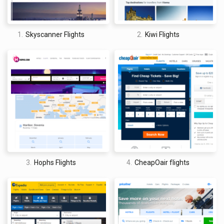
vuelos directos o con un tiempo de escala bajo. Quería ver
cómo funcionaba el proceso de reserva: no se agregan tarifas
adicionales en el último momento por el uso de tarjetas o
1.
Skyscanner Flights
2.
Kiwi Flights
equipaje, y te informan que el vuelo se puede cancelar de
forma gratuita en las primeras 24 horas. Es posible registrarse
en el sitio web, pero también se puede reservar como invitado,
lo que ofrece la oportunidad de reservar un vuelo rápidamente
sin tener que registrarse para recibir materiales promocionales
o boletines informativos. Esto es útil para cualquiera con una
bandeja de entrada ya congestionada (es decir, todos).
StudentUniverse es un buen motor de búsqueda, y
definitivamente lo utilizaré en el futuro, ya que es fácil y rápido
ver precios transparentes y competitivos para una gran
variedad de sitios. En general, es uno de los mejores sitios de
3.
Hophs Flights
4.
CheapOair flights
búsqueda de vuelos en el mercado.