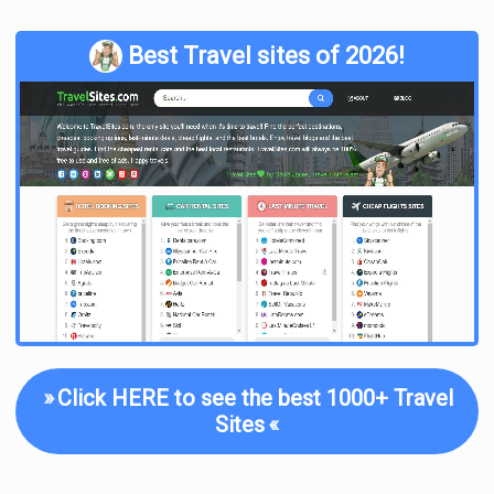
Best Travel sites of 2026!
»
Click HERE to see the best 1000+ Travel
Sites
«