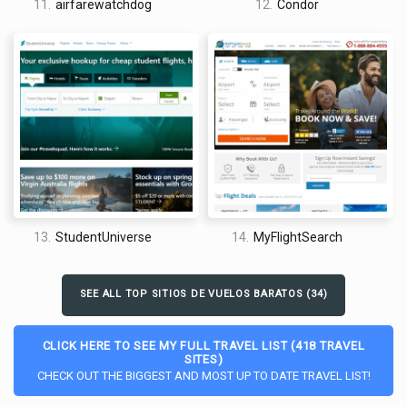
11.
airfarewatchdog
12.
Condor
13.
StudentUniverse
14.
MyFlightSearch
SEE ALL TOP SITIOS DE VUELOS BARATOS (34)
CLICK HERE TO SEE MY FULL TRAVEL LIST (418 TRAVEL
SITES)
CHECK OUT THE BIGGEST AND MOST UP TO DATE TRAVEL LIST!