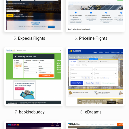
David Jones
I am a professional travel writer and travel enthusiast who
5.
Expedia Flights
6.
Priceline Flights
traveled the world twice, so I am sharing my firsthand
knowledge about everything related to travel and spending
time abroad.
7.
bookingbuddy
8.
eDreams