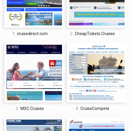
esto es para el sitio web en general e incluye opiniones y
calificaciones para reservas de hoteles, vuelos, alquiler de
coches, etc., además de cruceros. Algunas de las quejas
relacionadas con cruceros que encontramos incluyen lo
siguiente:
1.
cruisedirect.com
2.
CheapTickets Cruises
Pagar por una cabina de categoría superior, como una con
balcón o suite, pero sin garantizarla.
CheapTickets asume automáticamente que las fechas
alternativas están bien y, a veces, cambia las fechas de su
búsqueda, lo que quizás no se dé cuenta hasta después de la
compra.
¿Qué tan fácil es usar el sitio web de CheapTickets
Cruises?
Navegar por el sitio web resultó ser simple e incluso los
usuarios primerizos no deberían tener problemas. La página
de inicio es casi idéntica a la de Expedia en cuanto a diseño y
verás seis opciones en la parte superior: Estancias, Vuelos,
3.
MSC Cruises
4.
CruiseCompete
Autos, Paquetes, Cosas por hacer y, por último, Cruceros. Una
vez que hagas clic en Cruceros, se te pedirá que ingreses
detalles como el destino, el número de viajeros y el período en