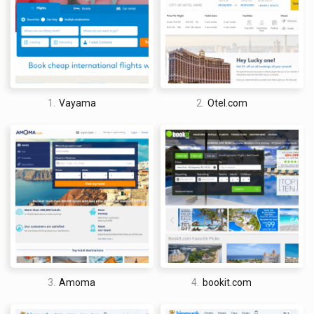
Sus calificaciones se toman de sitios web como Tripadvisor y
Airbnb, sin embargo, me gusta usar la sección de «Reseñas de
expertos» para obtener una idea mejor y potencialmente más
confiable de la calidad de la propiedad. Mientras tanto, el
segmento de «Bueno saber» informa al usuario sobre los
pequeños detalles que de otra manera podrías olvidar, como
1.
Vayama
2.
Otel.com
impuestos turísticos y extras.
David Jones
I am a professional travel writer and travel enthusiast who
3.
Amoma
4.
bookit.com
traveled the world twice, so I am sharing my firsthand
knowledge about everything related to travel and spending