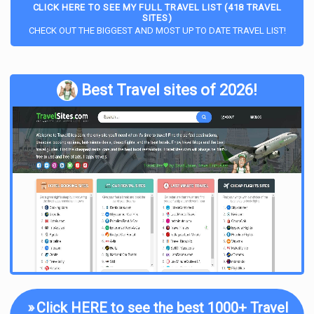
CLICK HERE TO SEE MY FULL TRAVEL LIST (418 TRAVEL
SITES)
CHECK OUT THE BIGGEST AND MOST UP TO DATE TRAVEL LIST!
Best Travel sites of 2026!
»
Click HERE to see the best 1000+ Travel