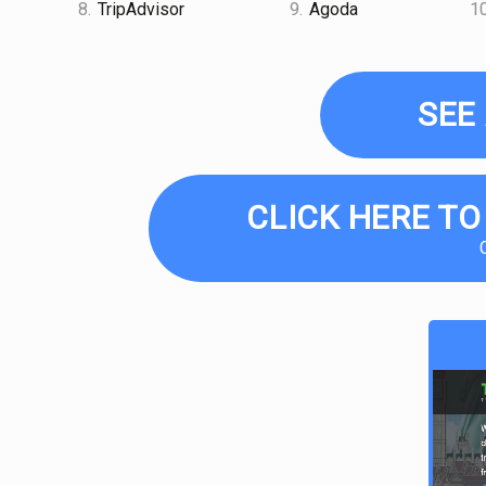
8.
TripAdvisor
9.
Agoda
10
SEE
CLICK HERE TO