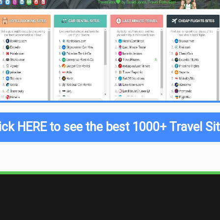
OntheBeach.co.uk es el camino a seguir.
¿Hay vacaciones baratas en la playa?
Menos dinero gastado en tus
vuelos
y
hoteles
gr
más dinero para las playas. Ya sabes, para beber 
ambiente mientras ves la luna reflejada en el mar 
¿Ofrece On The Beach vacaciones de playa
¿Estás buscando conseguir esa vacación de playa
motor de búsqueda personalizable significa que p
ick HERE to see the best 1000+ Travel Si
las mejores ofertas de última hora más adecuada
variedad de destinos con impresionantes playas
¿Cuál es la conclusión general de On The 
En general, On The Beach es un agente de viajes 
amplia gama de vacaciones en la playa y escapad
garantía de igualación de precio y protección ATO
clientes que buscan una buena oferta.