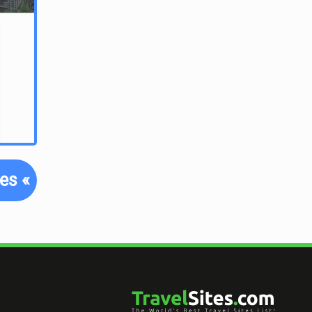
acias a sus mejores ofertas significa que tendrás
cócteles, practicar windsurf y disfrutar de cenas con
brillante.
 de última hora?
 ideal de 7 noches con una oferta de última hora? Su
uedes ajustar cuando te gustaría viajar y seleccionar
tes
«
s para tus próximas vacaciones en la playa en una
.
Beach?
en línea asequible y fácil de usar que ofrece una
as a la ciudad. Sus opciones de depósito bajo,
L lo convierten en una opción atractiva para los