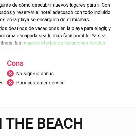
eguras de cómo descubrir nuevos lugares para ir. Con
uados y reservar el hotel adecuado con todo incluido
ones en la playa se encarguen de sí mismas.
s destinos de vacaciones en la playa para elegir, y
próxima escapada sea lo más fácil posible. Ya sea
ntrarán las
mejores ofertas de vacaciones baratas
oco tiempo!
des?
Cons
n sede en el Reino Unido que ofrece una amplia gama
No sign-up bonus
d a clientes en el
Reino Unido e Irlanda.
El sitio web
erfaz simple y fácil de usar que permite a los usuarios
es
Poor customer service
 destino, fechas y presupuesto.
a página web On The Beach?
ch ofrece una amplia gama de opciones de
hasta escapadas a la ciudad, y desde opciones
N THE BEACH
gnifica que hay algo para todos, sin importar sus
señado para ser fácil de usar, con una interfaz simple