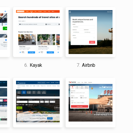
 buscar vacaciones según sus preferencias. Los
ente y el proceso de reserva es sencillo, lo que
rven sus vacaciones ideales.
ch ofrece opciones de bajo depósito y planes de
distribuir el costo de sus vacaciones con el tiempo.
upuesten para su viaje y también puede hacerlo más
gan los fondos para pagar sus vacaciones por
ach ofrece una garantía de igualación de precios, lo
las mismas vacaciones más baratas en otro lugar, On
los clientes la tranquilidad de que están obteniendo la
6.
Kayak
7.
Airbnb
rotección ATOL, lo que significa que los clientes
ía quiebre o su vacaciones se cancelen debido a
 los clientes tranquilidad adicional al reservar sus
de la página web de On The Beach?
iente de On The Beach se limita al correo electrónico y
disponible, lo que puede dificultar las cosas para los
 con un representante.
do tarifas ocultas al reservar a través de On The
e y traslados. Si bien estas tarifas pueden ser