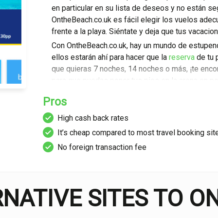
en particular en su lista de deseos y no están s
OntheBeach.co.uk es fácil elegir los vuelos adec
frente a la playa. Siéntate y deja que tus vacaci
Con OntheBeach.co.uk, hay un mundo de estupendo
ellos estarán ahí para hacer que la
reserva
de tu 
que quieras 7 noches, 14 noches o más, ¡te enco
para que puedas poner tus pies en la arena en p
¿Tiene On The Beach fortalezas y debilida
Pros
On The Beach es un
agente de viajes
en línea co
High cash back rates
de vacaciones en la playa y escapadas a la ciuda
está diseñado para ser fácil de usar, con una int
It’s cheap compared to most travel booking sit
buscar vacaciones según sus preferencias, como
No foreign transaction fee
¿Cuáles son las ventajas del servicio de l
Amplia variedad de vacaciones:
On The Bea
vacaciones, desde vacaciones en la playa 
RNATIVE SITES TO O
económicas hasta opciones de lujo. Esto si
preferencias de viaje o presupuesto.
Sitio web fácil de usar:
El sitio web está di