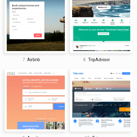
Expedia. Sorprendentemente, los tres sitios web de reserva de
viajes ofrecían exactamente el mismo precio hasta el último
centavo.
Y por último, comparé los precios de una habitación de
huéspedes tradicional en el Sheraton
New York
Times Square
Hotel. El precio total, incluidos todos los impuestos y tarifas,
fue de $485.84 en Priceline, $494.69 en Booking.com y $485.82
en Expedia.
7.
Airbnb
8.
TripAdvisor
Comparé algunas otras listas de hoteles y encontré que los
precios de los hoteles de Priceline eran iguales o inferiores a
los de otros sitios web de reserva de viajes, por lo que
realmente te ahorrará dinero en tu próxima estadía.
¿Es seguro reservar a través de Priceline? ¿Es
Priceline legítimo? ¿Es Priceline un sitio web
confiable para reservar hoteles?
Priceline es un sitio web legítimo para reservar viajes en línea,
incluyendo habitaciones de hotel. Para determinar su
seguridad y confiabilidad, hemos consultado fuentes como