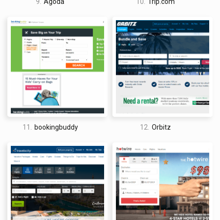
ConsumerAffairs y el Better Business Bureau.
9.
Agoda
10.
Trip.com
El Better Business Bureau lista a Priceline como un sitio web
acreditado y le otorga una calificación de B. Sin embargo, la
página tiene 1.04 de 5 estrellas basado en opiniones de
clientes, pero las opiniones no se toman en cuenta al calcular
la calificación del BBB. Una revisión más detallada de las
opiniones muestra que la mayoría de las quejas se centraron
en no ser reembolsado por reservas canceladas. A menos
que la oferta específicamente mencione cancelaciones
gratuitas, Priceline tiene una política de no reembolso que se
menciona en su sitio web y en el momento de la reserva.
11.
bookingbuddy
12.
Orbitz
Aunque hubo más quejas sobre algunos de sus otros
servicios, no hubo mucho más en cuanto a sus reservas de
hotel.
Priceline tiene 3.2 estrellas de 5 en ConsumerAffairs. Si bien la
mayoría de las quejas tenían que ver con la falta de
reembolsos, hubo algunas quejas sobre información errónea,
como desconocer la tarifa de Priceline o que Priceline no
transmitiera el número de huéspedes que se alojarían en el