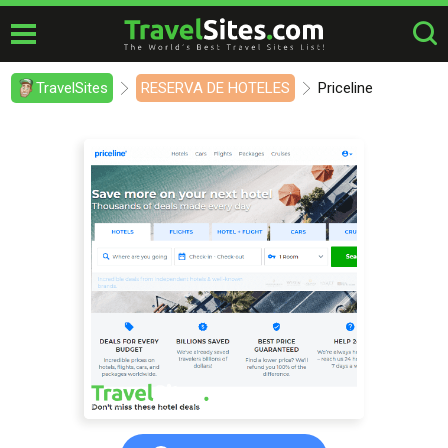
TravelSites
RESERVA DE HOTELES
Priceline