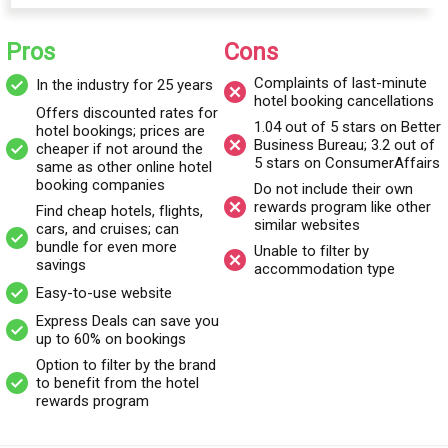
sitio web, verás el motor de búsqueda que generalmente está
configurado en «Hoteles». Puedes cambiarlo a «Vuelos»,
Pros
Cons
«Paquetes de Ahorro», «Autos» o «Cruceros», dependiendo de
Complaints of last-minute
In the industry for 25 years
lo que necesites.
hotel booking cancellations
Offers discounted rates for
Dado que nuestra reseña se enfoca en reservas de hoteles,
1.04 out of 5 stars on Better
hotel bookings; prices are
deberás ingresar detalles como la ubicación y las fechas de
Business Bureau; 3.2 out of
cheaper if not around the
5 stars on ConsumerAffairs
check-in / check-out. También tendrás que especificar
same as other online hotel
booking companies
cuántas personas y habitaciones necesitas, aunque ya está
Do not include their own
rewards program like other
Find cheap hotels, flights,
preestablecido para dos adultos y una habitación. Una vez que
similar websites
cars, and cruises; can
ingreses tus detalles, haz clic en «Buscar tu hotel» y Priceline
bundle for even more
Unable to filter by
hace todo el trabajo por ti.
savings
accommodation type
El motor de búsqueda abre una lista de resultados que se
Easy-to-use website
aplican a tus necesidades. Debido a la cantidad de hoteles con
Express Deals can save you
los que trabaja Priceline, es posible que desees reducir los
up to 60% on bookings
resultados utilizando los filtros que se encuentran en el lado
Option to filter by the brand
to benefit from the hotel
izquierdo de la página. Los filtros incluyen temas de propiedad
rewards program
como lujo o spa y bienestar, opciones de tarifa como
cancelación gratuita o pagar después, calificación de los